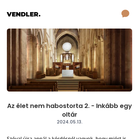
VENDLER.
Az élet nem habostorta 2. - Inkább egy
oltár
2024.05.13.
Szóval újra annál a kérdésnél vagyok, hogy miért is