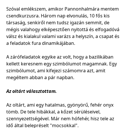
Szóval emlékszem, amikor Pannonhalmára mentem
csendkurzusra. Három nap elvonulás, 10 fős kis
társaság, senkiről nem tudsz igazán semmit, de
mégis valahogy elképesztően nyitottá és elfogadóvá
válsz és kialakul valami varázs a helyszín, a csapat és
a feladatok fura dinamikájában.
A zárófeladatok egyike az volt, hogy a bazilikában
kellett keresnem egy szimbólumot magamnak. Egy
szimbólumot, ami kifejezi számomra azt, amit
megéltem abban a pár napban.
Az oltárt választottam.
Az oltárt, ami egy hatalmas, gyönyörű, fehér onyx
tömb. De tele hibákkal, a kőzet sérüléseivel,
szennyezettségével. Már nem hófehér, hisz tele az
idő által belepréselt "mocsokkal".