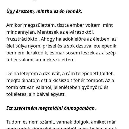
Úgy éreztem, mintha ez én lennék.
Amikor megszülettem, tiszta ember voltam, mint
mindannyian. Mentesek az elvárásoktól,
frusztrációktól. Ahogy haladok előre az életben, az
élet súlya nyom, présel és a sok dzsuva letelepedik
bennem, lerakódik, és már sosem leszek az a szép
fehér valami, aminek születtem.
De ha lefejtem a dzsuvát, a rám telepedett földet,
megtalálhatom ezt a kicsiszolt fehér tömböt. Az a
tömb ott van valahol, jelenlétében gyönyörű és
tökéletes, a hibáival együtt.
Ezt szeretném megtalálni önmagamban.
Tudom és nem számít, vannak dolgok, amiket már
nem tudok kipucolni magamból, mert belém égtek,