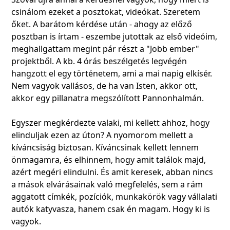
csinálom ezeket a posztokat, videókat. Szeretem
őket. A barátom kérdése után - ahogy az előző
posztban is írtam - eszembe jutottak az első videóim,
meghallgattam megint pár részt a "Jobb ember"
projektből. A kb. 4 órás beszélgetés legvégén
hangzott el egy történetem, ami a mai napig elkísér.
Nem vagyok vallásos, de ha van Isten, akkor ott,
akkor egy pillanatra megszólított Pannonhalmán.
Egyszer megkérdezte valaki, mi kellett ahhoz, hogy
elinduljak ezen az úton? A nyomorom mellett a
kíváncsiság biztosan. Kíváncsinak kellett lennem
önmagamra, és elhinnem, hogy amit találok majd,
azért megéri elindulni. És amit keresek, abban nincs
a mások elvárásainak való megfelelés, sem a rám
aggatott címkék, pozíciók, munkakörök vagy vállalati
autók katyvasza, hanem csak én magam. Hogy ki is
vagyok.