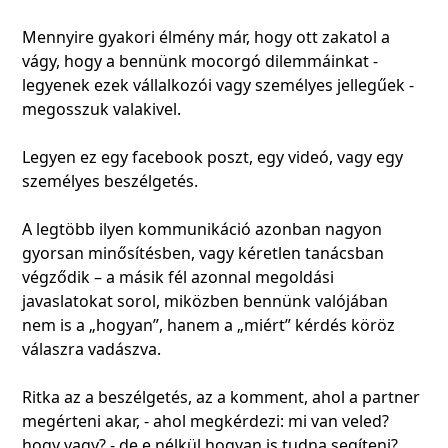
Mennyire gyakori élmény már, hogy ott zakatol a
vágy, hogy a bennünk mocorgó dilemmáinkat -
legyenek ezek vállalkozói vagy személyes jellegűek -
megosszuk valakivel.
Legyen ez egy facebook poszt, egy videó, vagy egy
személyes beszélgetés.
A legtöbb ilyen kommunikáció azonban nagyon
gyorsan minősítésben, vagy kéretlen tanácsban
végződik – a másik fél azonnal megoldási
javaslatokat sorol, miközben bennünk valójában
nem is a „hogyan”, hanem a „miért” kérdés köröz
válaszra vadászva.
Ritka az a beszélgetés, az a komment, ahol a partner
megérteni akar, - ahol megkérdezi: mi van veled?
hogy vagy? - de e nélkül hogyan is tudna segíteni?