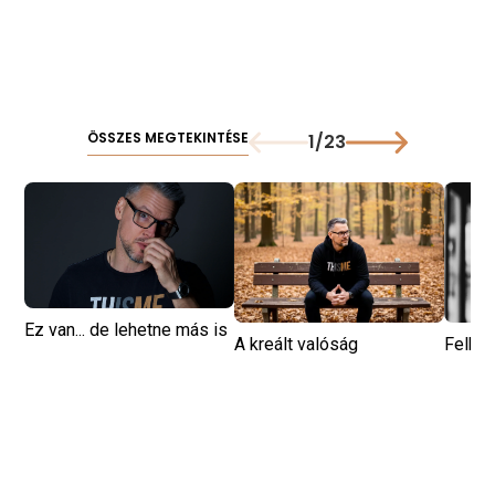
ÖSSZES MEGTEKINTÉSE
1
/
23
Ez van... de lehetne más is
A kreált valóság
Felké