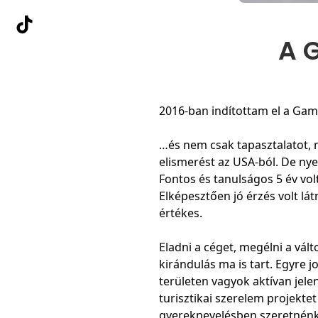
A G
2016-ban indítottam el a Gam
…és nem csak tapasztalatot, 
elismerést az USA-ból. De ny
Fontos és tanulságos 5 év vol
Elképesztően jó érzés volt l
értékes.
Eladni a céget, megélni a vál
kirándulás ma is tart. Egyre 
területen vagyok aktívan jele
turisztikai szerelem projektet
gyereknevelésben szeretnénk 