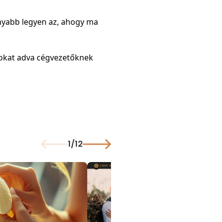
nyabb legyen az, ahogy ma
tokat adva cégvezetőknek
1
/
12