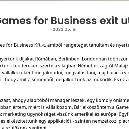
ames for Business exit u
2023.05.16.
es for Business Kft.-t, amiből rengeteget tanultam és nye
nyertünk díjakat Rómában, Berlinben, Londonban többször i
ertünk tendereken szerte a világban Németországtól Malajzi
t vállalkozóként megálmodni, megvalósítani, majd piacra vi
átni, hogy amit a semmiből megalkottunk az működik. És ez
tozást, ahogy alapítóból manager leszek, egy komoly önismere
jobban értem, miért is vállalkozom. Bár elköszöntem a Games
n: marketing ügynökséget viszünk amerikai és európai ügyfe
 és elkészítettünk egy applikációt - szintén nemzetközi piacr
a szülőknek segíteni.