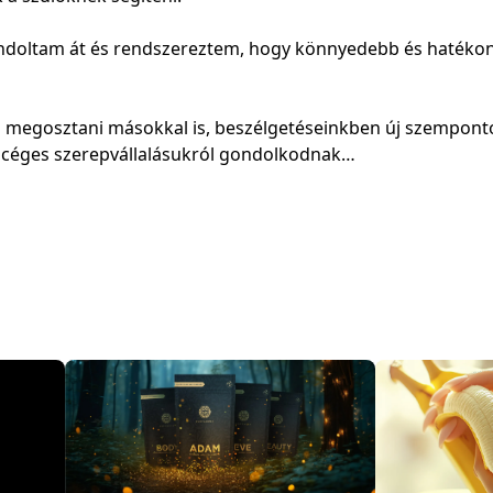
gondoltam át és rendszereztem, hogy könnyedebb és hatéko
ém megosztani másokkal is, beszélgetéseinkben új szempon
céges szerepvállalásukról gondolkodnak…