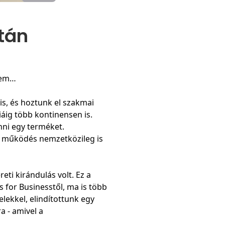
tán
rtem…
s, és hoztunk el szakmai
áig több kontinensen is.
nni egy terméket.
 a működés nemzetközileg is
ti kirándulás volt. Ez a
 for Businesstől, ma is több
lekkel, elindítottunk egy
a - amivel a