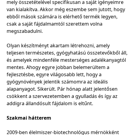
mely összetételével specifikusan a saját igényeimre
van kialakítva. Akkor még eszembe sem jutott, hogy
ebből mások számára is elérhető termék legyen,
csak a saját fájdalmamtól szerettem volna
megszabadulni.
Olyan készítményt akartam létrehozni, amely
teljesen természetes, gyógyhatású összetevőkből áll,
és amelyek mindenféle mesterséges adalékanyagtól
mentes. Ahogy egyre jobban belemerültem a
fejlesztésbe, egyre világosabb lett, hogy a
gyógynövények jelentik számomra az ideális
alapanyagot. Sikerült. Pár hónap alatt jelentősen
csökkent a szervezetemben a gyulladás és így az
addigra állandósult fájdalom is eltűnt.
Szakmai hátterem
2009-ben élelmiszer-biotechnológus mérnökként