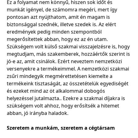
Ez a folyamat nem könnyű, hiszen sok időt és
munkát igényel, de számomra megéri, mert így
pontosan azt nyújthatom, amit én magam is
biztonsággal szednék, illetve szedek is. Az elért
eredmények pedig minden szempontból
megerősítettek abban, hogy ez az én utam.
Szükségem volt külső szakmai visszajelzésre is, hogy
megtudjam, más szakemberek, hozzáértők szerint is
jó-e az, amit csinálok. Ezért neveztem nemzetközi
versenyekre a termékeimmel. A nemzetközi szakmai
zsűri mindegyik megmérettetésen kiemelte a
termékeink tisztaságát, az összetételük egyediségét
és ezeket mind az öt alkalommal dobogós
helyezéssel jutalmazta.. Ezekre a szakmai díjakra is
szükségem volt ahhoz, hogy erősítsék a hitemet
abban, jó irányba haladok.
Szeretem a munkám, szeretem a cégtársam