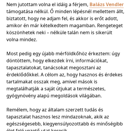
Nem jutottam volna el idáig a férjem,
Balázs Vendler
támogatása nélkül. Ő minden lépésnél mellettem állt,
biztatott, hogy ne adjam fel, és akkor is erőt adott,
amikor én már kételkedtem magamban. Rengeteget
köszönhetek neki – nélküle talán nem is sikerült
volna mindez.
Most pedig egy újabb mérföldkőhöz érkeztem: úgy
döntöttem, hogy elkezdek írni, információkat,
tapasztalatokat, tanácsokat megosztani az
érdeklődőkkel. A célom az, hogy hasznos és érdekes
tartalmakat osszak meg, amivel mások is
megtalálhatják a saját útjukat a természetes,
gyógynövény alapú megoldások világában.
Remélem, hogy az általam szerzett tudás és
tapasztalat hasznos lesz mindazoknak, akik az
egészségesebb, kiegyensúlyozottabb és minőségibb
élet felé vezető utat keresik.