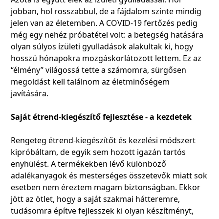
jobban, hol rosszabbul, de a fájdalom szinte mindig
jelen van az életemben. A COVID-19 fertőzés pedig
még egy nehéz próbatétel volt: a betegség hatására
olyan súlyos ízületi gyulladások alakultak ki, hogy
hosszú hónapokra mozgáskorlátozott lettem. Ez az
“élmény” világossá tette a számomra, sürgősen
megoldást kell találnom az életminőségem
javítására.
Saját étrend-kiegészítő fejlesztése - a kezdetek
Rengeteg étrend-kiegészítőt és kezelési módszert
kipróbáltam, de egyik sem hozott igazán tartós
enyhülést. A termékekben lévő különböző
adalékanyagok és mesterséges összetevők miatt sok
esetben nem éreztem magam biztonságban. Ekkor
jött az ötlet, hogy a saját szakmai hátteremre,
tudásomra építve fejlesszek ki olyan készítményt,