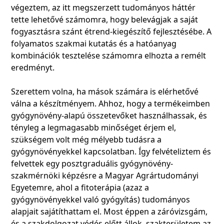
végeztem, az itt megszerzett tudományos háttér
tette lehetővé számomra, hogy belevágjak a saját
fogyasztásra szánt étrend-kiegészítő fejlesztésébe. A
folyamatos szakmai kutatás és a hatóanyag
kombinációk tesztelése számomra elhozta a remélt
eredményt.
Szerettem volna, ha mások számára is elérhetővé
válna a készítményem. Ahhoz, hogy a termékeimben
gyógynövény-alapú összetevőket használhassak, és
tényleg a legmagasabb minőséget érjem el,
szükségem volt még mélyebb tudásra a
gyógynövényekkel kapcsolatban. Így felvételiztem és
felvettek egy posztgraduális gyógynövény-
szakmérnöki képzésre a Magyar Agrártudományi
Egyetemre, ahol a fitoterápia (azaz a
gyógynövényekkel való gyógyítás) tudományos
alapjait sajátíthattam el. Most éppen a záróvizsgám,
és a szakdolgozat védés előtt állok, szakterületem az