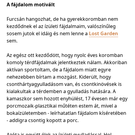
A fájdalom motivált
Furcsán hangozhat, de ha gyerekkoromban nem
kezdődnek el az ízületi fájdalmaim, valószínűleg
sosem jutok el idáig és nem lenne a
Lost Garden
sem.
Az egész ott kezdődött, hogy nyolc éves koromban
komoly térdfájdalmak jelentkeztek nálam. Akkoriban
aktívan sportoltam, de a fájdalom miatt egyre
nehezebben bírtam a mozgást. Kiderült, hogy
csonthártyagyulladásom van, és csontkinövések is
kialakultak a térdemben a gyulladás hatására. A
kamaszkor sem hozott enyhülést, 17 évesen már egy
porcmozaik-plasztikai műtéten estem át, mivel a
bokaízületemben - leírhatatlan fájdalom kíséretében
- addigra csontig kopott a porc.
Azóta is együtt élek az ízületi gyulladással. Hol