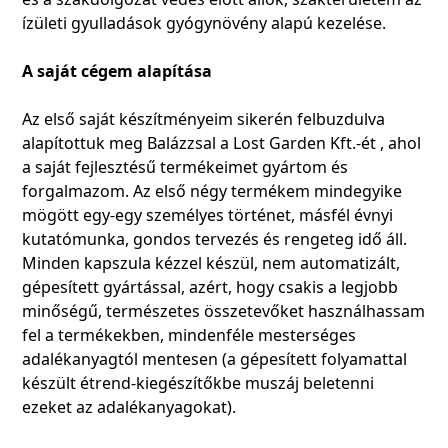
ízületi gyulladások gyógynövény alapú kezelése.
A saját cégem alapítása
Az első saját készítményeim sikerén felbuzdulva
alapítottuk meg Balázzsal a Lost Garden Kft.-ét , ahol
a saját fejlesztésű termékeimet gyártom és
forgalmazom. Az első négy termékem mindegyike
mögött egy-egy személyes történet, másfél évnyi
kutatómunka, gondos tervezés és rengeteg idő áll.
Minden kapszula kézzel készül, nem automatizált,
gépesített gyártással, azért, hogy csakis a legjobb
minőségű, természetes összetevőket használhassam
fel a termékekben, mindenféle mesterséges
adalékanyagtól mentesen (a gépesített folyamattal
készült étrend-kiegészítőkbe muszáj beletenni
ezeket az adalékanyagokat).