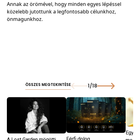
Annak az örömével, hogy minden egyes lépéssel
közelebb jutottunk a legfontosabb célunkhoz,
önmagunkhoz.
ÖSSZES MEGTEKINTÉSE
1
/
18
Egy ha
Férfi dolog
A Lost Garden mögötti