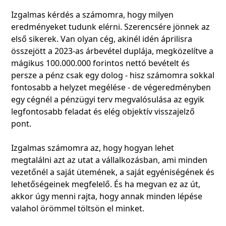
Izgalmas kérdés a számomra, hogy milyen
eredményeket tudunk elérni. Szerencsére jönnek az
első sikerek. Van olyan cég, akinél idén áprilisra
összejött a 2023-as árbevétel duplája, megközelítve a
mágikus 100.000.000 forintos nettó bevételt és
persze a pénz csak egy dolog - hisz számomra sokkal
fontosabb a helyzet megélése - de végeredményben
egy cégnél a pénzügyi terv megvalósulása az egyik
legfontosabb feladat és elég objektív visszajelző
pont.
Izgalmas számomra az, hogy hogyan lehet
megtalálni azt az utat a vállalkozásban, ami minden
vezetőnél a saját ütemének, a saját egyéniségének és
lehetőségeinek megfelelő. És ha megvan ez az út,
akkor úgy menni rajta, hogy annak minden lépése
valahol örömmel töltsön el minket.