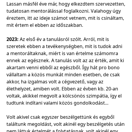
Lassan másfél éve már, hogy elkezdtem szervezetten,
tudatosan mentorálással foglalkozni. Valahogy úgy
éreztem, itt az ideje számot vetnem, mit is csináltam,
mit értem el ebben az időszakban.
2023:
Az első év a tanulásról szólt. Arról, mit is
szeretek ebben a tevékenységben, mit is tudok adni
a mentoráltaknak, miért is van értelme számomra
ennek az egésznek. A tanulás volt az az érték, amit ki
akartam venni ebből az egészből. Így hát pro bono
vállaltam a közös munkát minden esetben, de csak
akkor, ha izgalmas volt a cégvezető, vagy az
élethelyzet, amiben volt. Ebben az évben kb. 20-an
voltak, akikkel megvolt a kölcsönös szimpátia, így el
tudtunk indítani valami közös gondolkodást...
Volt akivel csak egyszer beszélgettünk és egyből
találtunk megoldást, volt akinél egy beszélgetés után
nem láttuk értelmét a folytatásnak, volt akinél egy