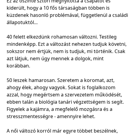
Ez az őszinte sztori megnyitotta a csapatot és
kiderült, hogy a 10 fős társaságban többen is
küzdenek hasonló problémával, függetlenül a családi
állapotuktól...
40 felett elkezdünk rohamosan változni. Testileg
mindenképp. Ezt a változást nehezen tudjuk követni,
sokszor nem értjük, nem is tudjuk, mi történik. Csak
azt látjuk, nem úgy mennek a dolgok, mint
korábban.
50 leszek hamarosan. Szeretem a koromat, azt,
ahogy élek, ahogy vagyok. Sokat is foglalkozom
azzal, hogy megértsem a szervezetem működését,
ebben talán a biológia tanári végzettségem is segít.
Figyelek a kajámra, a megfelelő mozgásra és a
stresszmentességre - amennyire lehet.
A női változó korról már egyre többet beszélnek,