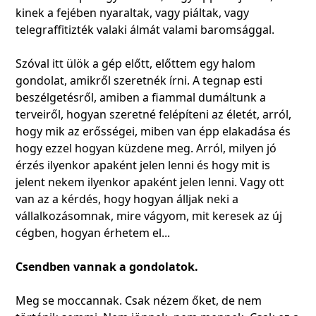
kinek a fejében nyaraltak, vagy piáltak, vagy
telegraffitizték valaki álmát valami baromsággal.
Szóval itt ülök a gép előtt, előttem egy halom
gondolat, amikről szeretnék írni. A tegnap esti
beszélgetésről, amiben a fiammal dumáltunk a
terveiről, hogyan szeretné felépíteni az életét, arról,
hogy mik az erősségei, miben van épp elakadása és
hogy ezzel hogyan küzdene meg. Arról, milyen jó
érzés ilyenkor apaként jelen lenni és hogy mit is
jelent nekem ilyenkor apaként jelen lenni. Vagy ott
van az a kérdés, hogy hogyan álljak neki a
vállalkozásomnak, mire vágyom, mit keresek az új
cégben, hogyan érhetem el...
Csendben vannak a gondolatok.
Meg se moccannak. Csak nézem őket, de nem