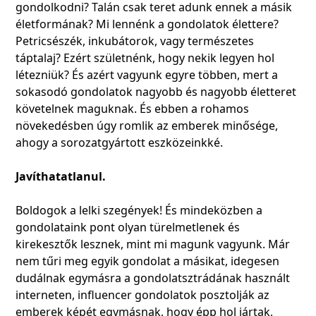
gondolkodni? Talán csak teret adunk ennek a másik
életformának? Mi lennénk a gondolatok élettere?
Petricsészék, inkubátorok, vagy természetes
táptalaj? Ezért születnénk, hogy nekik legyen hol
létezniük? És azért vagyunk egyre többen, mert a
sokasodó gondolatok nagyobb és nagyobb életteret
követelnek maguknak. És ebben a rohamos
növekedésben úgy romlik az emberek minősége,
ahogy a sorozatgyártott eszközeinkké.
Javíthatatlanul.
Boldogok a lelki szegények! És mindeközben a
gondolataink pont olyan türelmetlenek és
kirekesztők lesznek, mint mi magunk vagyunk. Már
nem tűri meg egyik gondolat a másikat, idegesen
dudálnak egymásra a gondolatsztrádának használt
interneten, influencer gondolatok posztolják az
emberek képét egymásnak, hogy épp hol jártak,