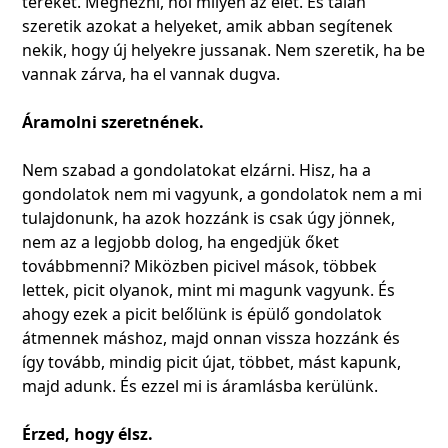
tereket. Megnézni, hol milyen az élet. És talán
szeretik azokat a helyeket, amik abban segítenek
nekik, hogy új helyekre jussanak. Nem szeretik, ha be
vannak zárva, ha el vannak dugva.
Áramolni szeretnének.
Nem szabad a gondolatokat elzárni. Hisz, ha a
gondolatok nem mi vagyunk, a gondolatok nem a mi
tulajdonunk, ha azok hozzánk is csak úgy jönnek,
nem az a legjobb dolog, ha engedjük őket
továbbmenni? Miközben picivel mások, többek
lettek, picit olyanok, mint mi magunk vagyunk. És
ahogy ezek a picit belőlünk is épülő gondolatok
átmennek máshoz, majd onnan vissza hozzánk és
így tovább, mindig picit újat, többet, mást kapunk,
majd adunk. És ezzel mi is áramlásba kerülünk.
Érzed, hogy élsz.