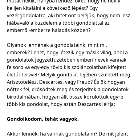
mutat nekik, irányba rendezi őket, hogy ne nekik
kelljen kitalálni a következő lépést? Egy
vezérgondolatra, aki hitet önt beléjük, hogy nem lesz
hiábavaló a küzdelem a többi gondolattal az
emberről-emberre haladás közben?
Olyanok lennének a gondolataink, mint mi,
emberek? Lehet, hogy létezik egy másik világ, ahol a
gondolatok jegyzetfüzetében emberi nevek vannak
felsorolva egy-egy rövid kis szóláncolatban kifejtett
életút tervvel? Melyik gondolat fejében született meg
Arisztotelész, Descartes, vagy Freud? És ők hogyan
nőttek fel, erősödtek meg és terjedtek a gondolatok
birodalmában, hogyan állt össze körülöttük egyre
több kis gondolat, hogy aztán Descartes leírja:
Gondolkodom, tehát vagyok.
Akkor lennék, ha vannak gondolataim? De mit jelent