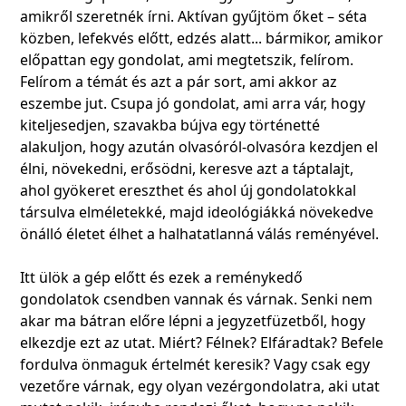
amikről szeretnék írni. Aktívan gyűjtöm őket – séta
közben, lefekvés előtt, edzés alatt... bármikor, amikor
előpattan egy gondolat, ami megtetszik, felírom.
Felírom a témát és azt a pár sort, ami akkor az
eszembe jut. Csupa jó gondolat, ami arra vár, hogy
kiteljesedjen, szavakba bújva egy történetté
alakuljon, hogy azután olvasóról-olvasóra kezdjen el
élni, növekedni, erősödni, keresve azt a táptalajt,
ahol gyökeret ereszthet és ahol új gondolatokkal
társulva elméletekké, majd ideológiákká növekedve
önálló életet élhet a halhatatlanná válás reményével.
Itt ülök a gép előtt és ezek a reménykedő
gondolatok csendben vannak és várnak. Senki nem
akar ma bátran előre lépni a jegyzetfüzetből, hogy
elkezdje ezt az utat. Miért? Félnek? Elfáradtak? Befele
fordulva önmaguk értelmét keresik? Vagy csak egy
vezetőre várnak, egy olyan vezérgondolatra, aki utat