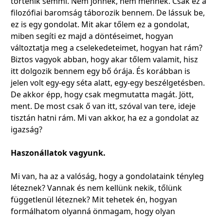
történik semmi. Nem jönnek, nem mennek. Csak ez a
filozófiai baromság táborozik bennem. De lássuk be,
ez is egy gondolat. Mit akar tőlem ez a gondolat,
miben segíti ez majd a döntéseimet, hogyan
változtatja meg a cselekedeteimet, hogyan hat rám?
Biztos vagyok abban, hogy akar tőlem valamit, hisz
itt dolgozik bennem egy bő órája. És korábban is
jelen volt egy-egy séta alatt, egy-egy beszélgetésben.
De akkor épp, hogy csak megmutatta magát. Jött,
ment. De most csak ő van itt, szóval van tere, ideje
tisztán hatni rám. Mi van akkor, ha ez a gondolat az
igazság?
Haszonállatok vagyunk.
Mi van, ha az a valóság, hogy a gondolataink tényleg
léteznek? Vannak és nem kellünk nekik, tőlünk
függetlenül léteznek? Mit tehetek én, hogyan
formálhatom olyanná önmagam, hogy olyan